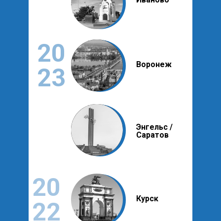
20
Воронеж
23
Энгельс /
Саратов
20
Курск
22