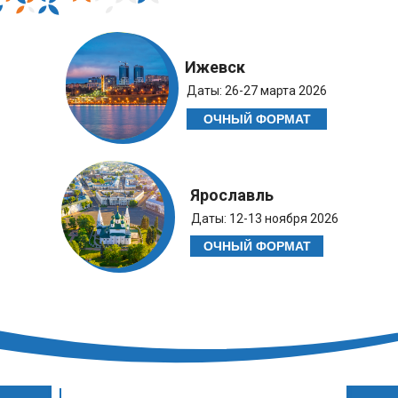
Меланома
Опухоли торакальной
локализации
Ижевск
Абдоминальная хирургия
Даты: 26-27 марта 2026
ОЧНЫЙ ФОРМАТ
Лучевая терапия в онкологии
Гематология
Колоректальная хирургия
Ярославль
Даты: 12-13 ноября 2026
Паллиативная помощь в
онкологии
ОЧНЫЙ ФОРМАТ
Организация онкологической
помощи
Медицинская реабилитация в
онкологии